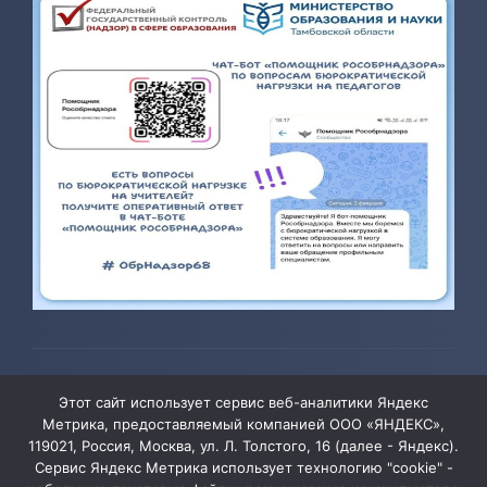
© 2026 ТОГБОУ ДО «Центр развития творчества детей и
Этот сайт использует сервис веб-аналитики Яндекс
юношества»
Метрика, предоставляемый компанией ООО «ЯНДЕКС»,
119021, Россия, Москва, ул. Л. Толстого, 16 (далее - Яндекс).
Сервис Яндекс Метрика использует технологию "cookie" -
Администрация сайта уведомляет, что информация,