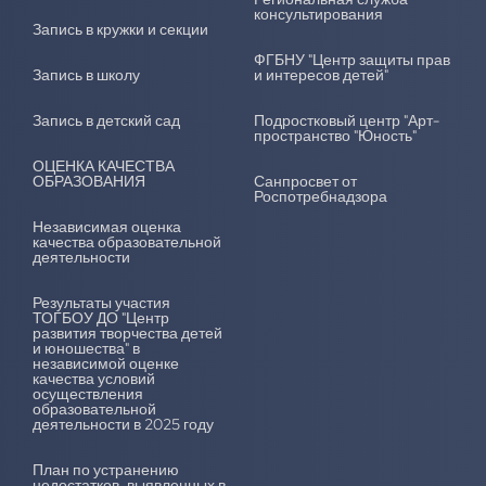
консультирования
Запись в кружки и секции
ФГБНУ "Центр защиты прав
Запись в школу
и интересов детей"
Запись в детский сад
Подростковый центр "Арт-
пространство "Юность"
ОЦЕНКА КАЧЕСТВА
ОБРАЗОВАНИЯ
Санпросвет от
Роспотребнадзора
Независимая оценка
качества образовательной
деятельности
Результаты участия
ТОГБОУ ДО "Центр
развития творчества детей
и юношества" в
независимой оценке
качества условий
осуществления
образовательной
деятельности в 2025 году
План по устранению
недостатков, выявленных в