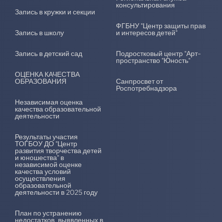
консультирования
Запись в кружки и секции
ФГБНУ "Центр защиты прав
Запись в школу
и интересов детей"
Запись в детский сад
Подростковый центр "Арт-
пространство "Юность"
ОЦЕНКА КАЧЕСТВА
ОБРАЗОВАНИЯ
Санпросвет от
Роспотребнадзора
Независимая оценка
качества образовательной
деятельности
Результаты участия
ТОГБОУ ДО "Центр
развития творчества детей
и юношества" в
независимой оценке
качества условий
осуществления
образовательной
деятельности в 2025 году
План по устранению
недостатков, выявленных в