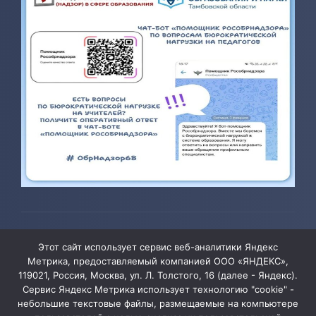
© 2026 ТОГБОУ ДО «Центр развития творчества детей и
Этот сайт использует сервис веб-аналитики Яндекс
юношества»
Метрика, предоставляемый компанией ООО «ЯНДЕКС»,
119021, Россия, Москва, ул. Л. Толстого, 16 (далее - Яндекс).
Сервис Яндекс Метрика использует технологию "cookie" -
Администрация сайта уведомляет, что информация,
небольшие текстовые файлы, размещаемые на компьютере