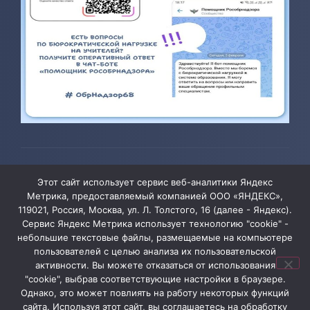
© 2026 ТОГБОУ ДО «Центр развития творчества детей и
Этот сайт использует сервис веб-аналитики Яндекс
юношества»
Метрика, предоставляемый компанией ООО «ЯНДЕКС»,
119021, Россия, Москва, ул. Л. Толстого, 16 (далее - Яндекс).
Сервис Яндекс Метрика использует технологию "cookie" -
Администрация сайта уведомляет, что информация,
небольшие текстовые файлы, размещаемые на компьютере
пользователей с целью анализа их пользовательской
содержащая персональные данные, размещена на
активности. Вы можете отказаться от использования
сайте ТОГБОУ ДО «Центр развития творчества детей
"cookie", выбрав соответствующие настройки в браузере.
и юношества» в соответствии с Федеральным
Однако, это может повлиять на работу некоторых функций
сайта. Используя этот сайт, вы соглашаетесь на обработку
законом от 27.07.2006 № 152-ФЗ «О персональных