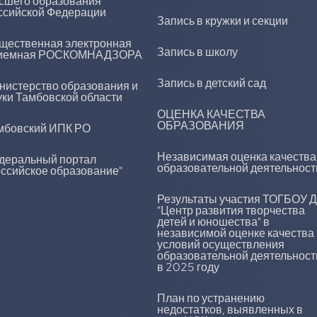
сшего образования
ссийской Федерации
Запись в кружки и секции
щественная электронная
Запись в школу
иемная РОСКОМНАДЗОРА
Запись в детский сад
нистерство образования и
уки Тамбовской области
ОЦЕНКА КАЧЕСТВА
ОБРАЗОВАНИЯ
мбовский ИПК РО
Независимая оценка качества
деральный портал
образовательной деятельност
оссийское образование"
Результаты участия ТОГБОУ 
"Центр развития творчества
детей и юношества" в
независимой оценке качества
условий осуществления
образовательной деятельност
в 2025 году
План по устранению
недостатков, выявленных в