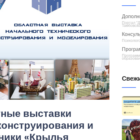
Дополн
Портал "
Тамбовско
Консуль
Психолого
Програ
Программ
образован
Свежи
тные выставки
конструирования и
ники «Крылья