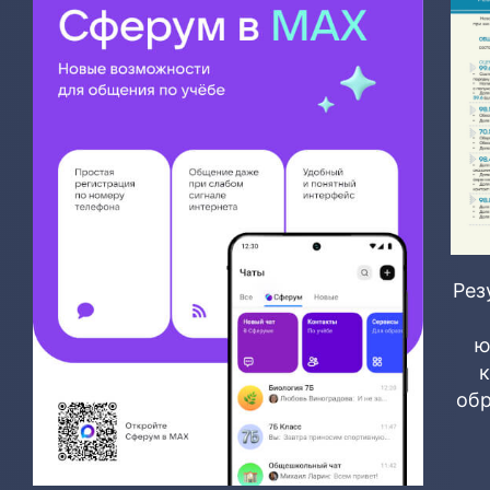
Рез
ю
обр