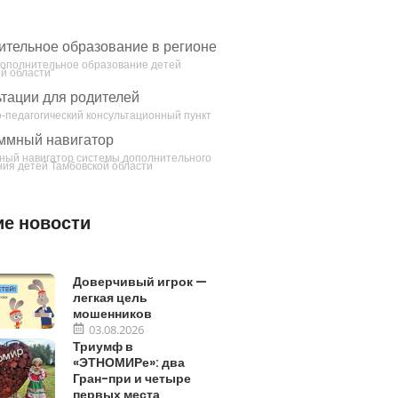
ительное образование в регионе
Дополнительное образование детей
й области"
тации для родителей
-педагогический консультационный пункт
ммный навигатор
ный навигатор системы дополнительного
ия детей Тамбовской области
е новости
Доверчивый игрок —
легкая цель
мошенников
03.08.2026
Триумф в
«ЭТНОМИРе»: два
Гран-при и четыре
первых места