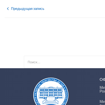
Предыдущая запись
О
Ми
Ро
Ми