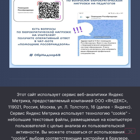
© 2026 ТОГБОУ ДО «Центр развития творчества детей и
Этот сайт использует сервис веб-аналитики Яндекс
юношества»
Метрика, предоставляемый компанией ООО «ЯНДЕКС»,
119021, Россия, Москва, ул. Л. Толстого, 16 (далее - Яндекс).
Сервис Яндекс Метрика использует технологию "cookie" -
Администрация сайта уведомляет, что информация,
небольшие текстовые файлы, размещаемые на компьютере
пользователей с целью анализа их пользовательской
содержащая персональные данные, размещена на
активности. Вы можете отказаться от использования
сайте ТОГБОУ ДО «Центр развития творчества детей
"cookie", выбрав соответствующие настройки в браузере.