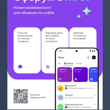
ошибки при разработке адаптированной
дополнительной общеобразовательной
общеразвивающей программы»
Подведены итоги регионального конкурса
адаптированных дополнительных
общеобразовательных общеразвивающих
программ
Объявлены финалисты регионального
конкурса адаптированных дополнительных
общеобразовательных общеразвивающих
программ
Продлены сроки подачи заявок на участие в
региональном конкурсе адаптированных
дополнительных общеобразовательных
общеразвивающих программ