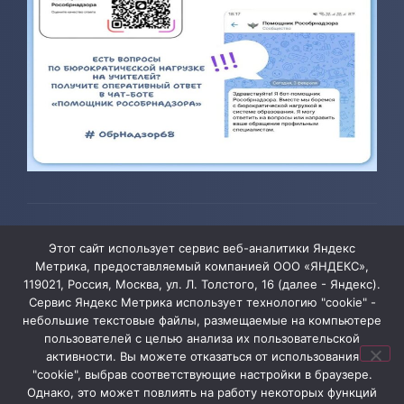
© 2026 ТОГБОУ ДО «Центр развития творчества детей и
Этот сайт использует сервис веб-аналитики Яндекс
юношества»
Метрика, предоставляемый компанией ООО «ЯНДЕКС»,
119021, Россия, Москва, ул. Л. Толстого, 16 (далее - Яндекс).
Сервис Яндекс Метрика использует технологию "cookie" -
Администрация сайта уведомляет, что информация,
небольшие текстовые файлы, размещаемые на компьютере
пользователей с целью анализа их пользовательской
содержащая персональные данные, размещена на
активности. Вы можете отказаться от использования
сайте ТОГБОУ ДО «Центр развития творчества детей
"cookie", выбрав соответствующие настройки в браузере.
и юношества» в соответствии с Федеральным
Однако, это может повлиять на работу некоторых функций