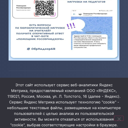
© 2026 ТОГБОУ ДО «Центр развития творчества детей и
Этот сайт использует сервис веб-аналитики Яндекс
юношества»
Метрика, предоставляемый компанией ООО «ЯНДЕКС»,
119021, Россия, Москва, ул. Л. Толстого, 16 (далее - Яндекс).
Сервис Яндекс Метрика использует технологию "cookie" -
Администрация сайта уведомляет, что информация,
небольшие текстовые файлы, размещаемые на компьютере
содержащая персональные данные, размещена на
пользователей с целью анализа их пользовательской
активности. Вы можете отказаться от использования
сайте ТОГБОУ ДО «Центр развития творчества детей
"cookie", выбрав соответствующие настройки в браузере.