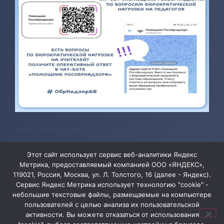
© 2026 ТОГБОУ ДО «Центр развития творчества детей и
Этот сайт использует сервис веб-аналитики Яндекс
юношества»
Метрика, предоставляемый компанией ООО «ЯНДЕКС»,
119021, Россия, Москва, ул. Л. Толстого, 16 (далее - Яндекс).
Сервис Яндекс Метрика использует технологию "cookie" -
Администрация сайта уведомляет, что информация,
небольшие текстовые файлы, размещаемые на компьютере
пользователей с целью анализа их пользовательской
содержащая персональные данные, размещена на
активности. Вы можете отказаться от использования
сайте ТОГБОУ ДО «Центр развития творчества детей