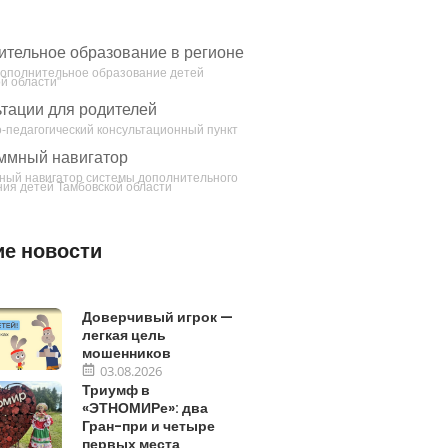
ительное образование в регионе
Дополнительное образование детей
й области"
тации для родителей
-педагогический консультационный пункт
ммный навигатор
ный навигатор системы дополнительного
ия детей Тамбовской области
е новости
Доверчивый игрок —
легкая цель
мошенников
03.08.2026
Триумф в
«ЭТНОМИРе»: два
Гран-при и четыре
первых места