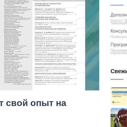
Дополн
Портал "
Тамбовско
Консуль
Психолого
Програ
Программ
образован
Свежи
т свой опыт на