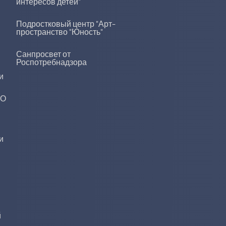
интересов детей"
Подростковый центр "Арт-
пространство "Юность"
Санпросвет от
Роспотребнадзора
и
ДО
и
й