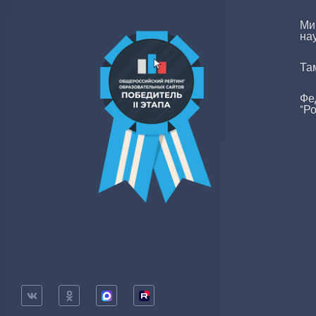
Ми
на
Та
Фе
"Р