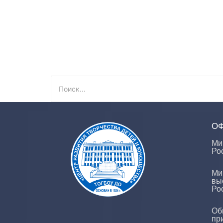
О
Ми
Ро
Ми
вы
Ро
Об
пр