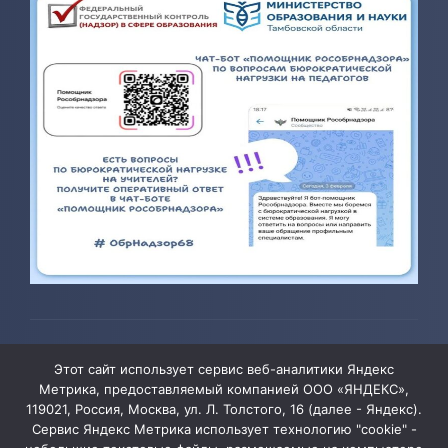
© 2026 ТОГБОУ ДО «Центр развития творчества детей и
Этот сайт использует сервис веб-аналитики Яндекс
юношества»
Метрика, предоставляемый компанией ООО «ЯНДЕКС»,
119021, Россия, Москва, ул. Л. Толстого, 16 (далее - Яндекс).
Сервис Яндекс Метрика использует технологию "cookie" -
Администрация сайта уведомляет, что информация,