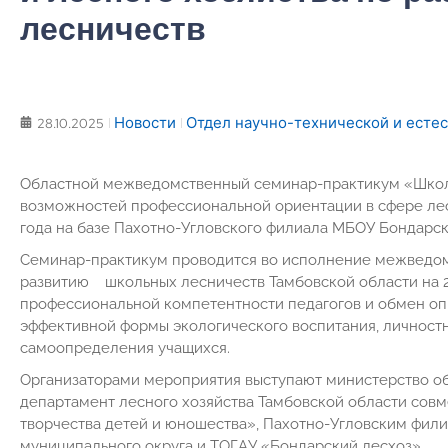
лесничеств
Новости
Отдел научно-технической и есте
28.10.2025
Областной межведомственный семинар-практикум «Школ
возможностей профессиональной ориентации в сфере лесн
года на базе Пахотно-Угловского филиала МБОУ Бондарс
Семинар-практикум проводится во исполнение межве
развитию школьных лесничеств Тамбовской области на 2
профессиональной компетентности педагогов и обмен оп
эффективной формы экологического воспитания, личност
самоопределения учащихся.
Организаторами мероприятия выступают министерство об
департамент лесного хозяйства Тамбовской области сов
творчества детей и юношества», Пахотно-Угловским фи
муниципального округа и ТОГАУ «Бондарский лесхоз».