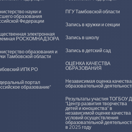
нистерство науки и
ПГУ Тамбовской области
сшего образования
ссийской Федерации
Запись в кружки и секции
щественная электронная
Запись в школу
иемная РОСКОМНАДЗОРА
Запись в детский сад
нистерство образования и
уки Тамбовской области
ОЦЕНКА КАЧЕСТВА
ОБРАЗОВАНИЯ
мбовский ИПК РО
Независимая оценка качества
деральный портал
образовательной деятельност
оссийское образование"
Результаты участия ТОГБОУ 
"Центр развития творчества
детей и юношества" в
независимой оценке качества
условий осуществления
образовательной деятельност
в 2025 году