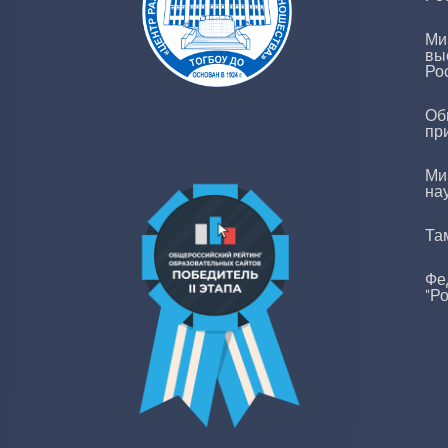
Ми
вы
Ро
Об
пр
Ми
на
Та
Фе
"Р