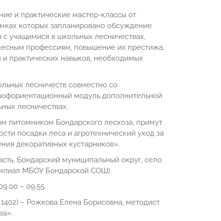
ие и практические мастер-классы от
рамках которых запланировано обсуждение
 с учащимися в школьных лесничествах,
лесным профессиям, повышение их престижа,
 и практических навыков, необходимых
ольных лесничеств совместно со
профориентационный модуль дополнительной
ных лесничествах.
ым питомником Бондарского лесхоза, примут
сти посадки леса и агротехнический уход за
ния декоративных кустарников».
сть, Бондарский муниципальный округ, село
й филиал МБОУ Бондарской СОШ).
09.00 – 09.55.
. 1402) – Рожкова Елена Борисовна, методист
ва».