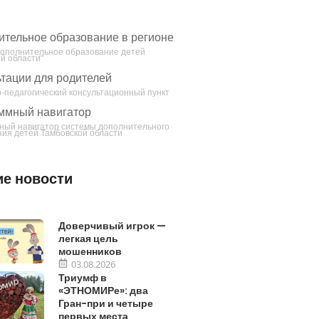
ительное образование в регионе
Дополнительное образование детей
й области"
тации для родителей
-педагогический консультационный пункт
ммный навигатор
ный навигатор системы дополнительного
ия детей Тамбовской области
е новости
Доверчивый игрок —
легкая цель
мошенников
03.08.2026
Триумф в
«ЭТНОМИРе»: два
Гран-при и четыре
первых места