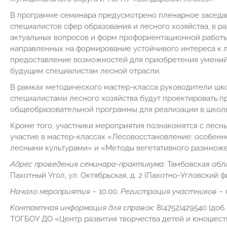
В программе семинара предусмотрено пленарное заседан
специалистов сфер образования и лесного хозяйства, в 
актуальных вопросов и форм профориентационной работы
направленных на формирование устойчивого интереса к 
предоставление возможностей для приобретения умений
будущим специалистам лесной отрасли.
В рамках методического мастер-класса руководители шк
специалистами лесного хозяйства будут проектировать 
общеобразовательной программы для реализации в школь
Кроме того, участники мероприятия познакомятся с лесн
участие в мастер-классах «Лесовосстановление: особенно
лесными культурами» и «Методы вегетативного размноже
Адрес проведения семинара-практикума:
Тамбовская обла
Пахотный Угол, ул. Октябрьская, д. 2 (Пахотно-Угловски
Начало мероприятия
– 10.00.
Регистрация участников
– 
Контактная информация для справок:
8(4752)429540 (доб
ТОГБОУ ДО «Центр развития творчества детей и юношест