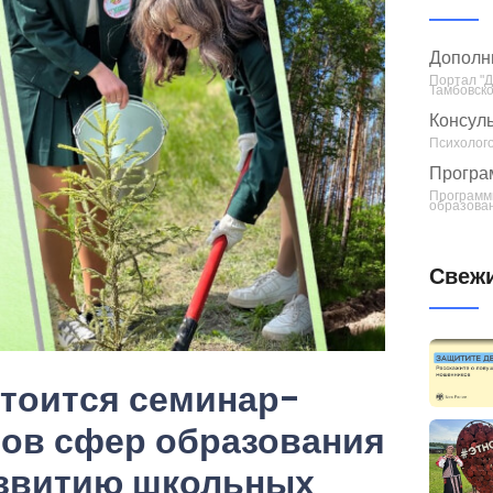
Дополн
Портал "
Тамбовско
Консуль
Психолого
Програ
Программ
образован
Свежи
стоится семинар-
тов сфер образования
развитию школьных