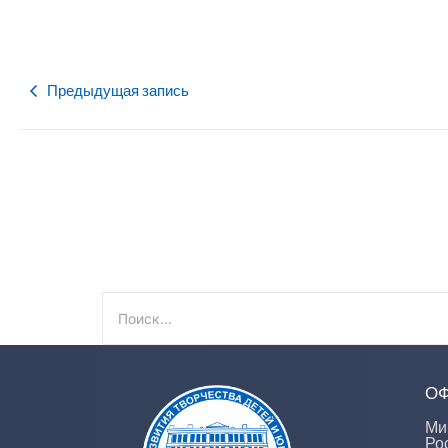
Предыдущая запись
О
Ми
Ро