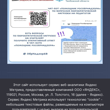
© 2026 ТОГБОУ ДО «Центр развития творчества детей и
Этот сайт использует сервис веб-аналитики Яндекс
юношества»
Метрика, предоставляемый компанией ООО «ЯНДЕКС»,
119021, Россия, Москва, ул. Л. Толстого, 16 (далее - Яндекс).
Сервис Яндекс Метрика использует технологию "cookie" -
Администрация сайта уведомляет, что информация,
небольшие текстовые файлы, размещаемые на компьютере
пользователей с целью анализа их пользовательской
содержащая персональные данные, размещена на