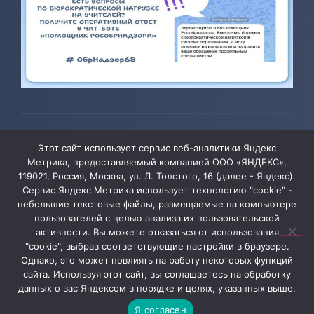
© 2026 ТОГБОУ ДО «Центр развития творчества детей и
Этот сайт использует сервис веб-аналитики Яндекс
юношества»
Метрика, предоставляемый компанией ООО «ЯНДЕКС»,
119021, Россия, Москва, ул. Л. Толстого, 16 (далее - Яндекс).
Сервис Яндекс Метрика использует технологию "cookie" -
Администрация сайта уведомляет, что информация,
небольшие текстовые файлы, размещаемые на компьютере
пользователей с целью анализа их пользовательской
содержащая персональные данные, размещена на
активности. Вы можете отказаться от использования
сайте ТОГБОУ ДО «Центр развития творчества детей
"cookie", выбрав соответствующие настройки в браузере.
и юношества» в соответствии с Федеральным
Однако, это может повлиять на работу некоторых функций
сайта. Используя этот сайт, вы соглашаетесь на обработку
законом от 27.07.2006 № 152-ФЗ «О персональных
данных о вас Яндексом в порядке и целях, указанных выше.
данных» и с согласия субъектов персональных
Я согласен