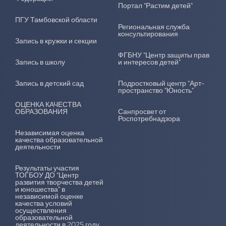
Портал "Растим детей"
ПГУ Тамбовской области
Региональная служба
консультирования
Запись в кружки и секции
ФГБНУ "Центр защиты прав
Запись в школу
и интересов детей"
Запись в детский сад
Подростковый центр "Арт-
пространство "Юность"
ОЦЕНКА КАЧЕСТВА
ОБРАЗОВАНИЯ
Санпросвет от
Роспотребнадзора
Независимая оценка
качества образовательной
деятельности
Результаты участия
ТОГБОУ ДО "Центр
развития творчества детей
и юношества" в
независимой оценке
качества условий
осуществления
образовательной
деятельности в 2025 году