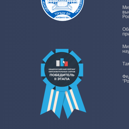
Ми
вы
Ро
Об
пр
Ми
на
Та
Фе
"Р