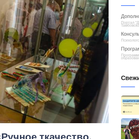
Дополн
Портал "
Тамбовско
Консуль
Психолого
Програ
Программ
образован
Свежи
Ручное ткачество.