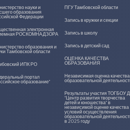
нистерство науки и
ПГУ Тамбовской области
сшего образования
ссийской Федерации
Запись в кружки и секции
щественная электронная
Запись в школу
иемная РОСКОМНАДЗОРА
Запись в детский сад
нистерство образования и
уки Тамбовской области
ОЦЕНКА КАЧЕСТВА
ОБРАЗОВАНИЯ
мбовский ИПК РО
Независимая оценка качества
деральный портал
образовательной деятельност
оссийское образование"
Результаты участия ТОГБОУ 
"Центр развития творчества
детей и юношества" в
независимой оценке качества
условий осуществления
образовательной деятельност
в 2025 году