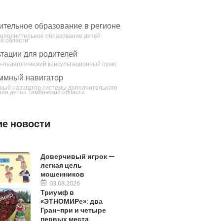
ительное образование в регионе
Дополнительное образование детей
й области"
тации для родителей
-педагогический консультационный пункт
ммный навигатор
ный навигатор системы дополнительного
ия детей Тамбовской области
е новости
Доверчивый игрок —
легкая цель
мошенников
03.08.2026
Триумф в
«ЭТНОМИРе»: два
Гран-при и четыре
первых места