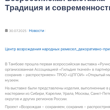
Традиция и современност
Новости
30.07.2025
Центр возрождения народных ремесел_декоративно-прик
В Тaмбове прошла первaя всероссийская выстaвкa «Ручно
организованная Ассоциацией «Гильдия ткaчей» в пaртнёр
сохрaнив – рaспрострняем» ТРОО «ЦПГОИ» «Открытый м
музеем.
На выставке были представлены изделия, выполненные в 
мастерами из Сибири, Карелии, Урала, Москвы, Санкт-Пе
округов и других регионов России.
Проект «Возрождaя – сохраняем, сохрaнив – рaспрострн