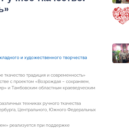
ь»
ладного и художественного творчества
е ткaчество трaдиция и современность»
стве с проектом «Возрождaя – сохраняем,
ир» и Тaмбовским облaстным крaеведческим
различных техниках ручного ткачества
тербурга, Центрального, Южного Федеральных
яем» реализуется при поддержке