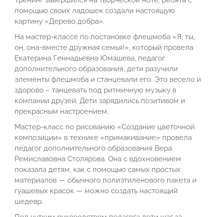
помощью своих ладошек создали настоящую
картину «Дерево добра».
На мастер-классе по постановке флешмоба «Я, ты,
он, она-вместе дружная семья!», который провела
Екатерина Геннадьевна Юмашева, педагог
дополнительного образования, дети разучили
элементы флешмоба и станцевали его. Это весело и
здорово – танцевать под ритмичную музыку в
компании друзей. Дети зарядились позитивом и
прекрасным настроением.
Мастер-класс по рисованию «Создание цветочной
композиции» в технике «примакивание» провела
педагог дополнительного образования Вера
Ремиславовна Столярова. Она с вдохновением
показала детям, как с помощью самых простых
материалов — обычного полиэтиленового пакета и
гуашевых красок — можно создать настоящий
шедевр.
Под чутким руководством педагога дети шаг за