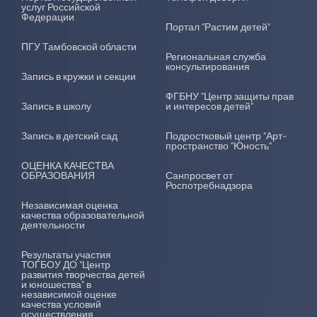
услуг Российской
Федерации
Портал "Растим детей"
ПГУ Тамбовской области
Региональная служба
консультирования
Запись в кружки и секции
ФГБНУ "Центр защиты прав
Запись в школу
и интересов детей"
Запись в детский сад
Подростковый центр "Арт-
пространство "Юность"
ОЦЕНКА КАЧЕСТВА
ОБРАЗОВАНИЯ
Санпросвет от
Роспотребнадзора
Независимая оценка
качества образовательной
деятельности
Результаты участия
ТОГБОУ ДО "Центр
развития творчества детей
и юношества" в
независимой оценке
качества условий
осуществления