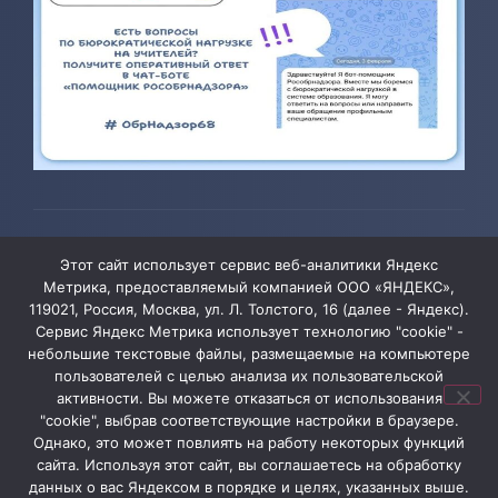
© 2026 ТОГБОУ ДО «Центр развития творчества детей и
Этот сайт использует сервис веб-аналитики Яндекс
юношества»
Метрика, предоставляемый компанией ООО «ЯНДЕКС»,
119021, Россия, Москва, ул. Л. Толстого, 16 (далее - Яндекс).
Сервис Яндекс Метрика использует технологию "cookie" -
Администрация сайта уведомляет, что информация,
небольшие текстовые файлы, размещаемые на компьютере
пользователей с целью анализа их пользовательской
содержащая персональные данные, размещена на
активности. Вы можете отказаться от использования
сайте ТОГБОУ ДО «Центр развития творчества детей
"cookie", выбрав соответствующие настройки в браузере.
и юношества» в соответствии с Федеральным
Однако, это может повлиять на работу некоторых функций
сайта. Используя этот сайт, вы соглашаетесь на обработку
законом от 27.07.2006 № 152-ФЗ «О персональных
данных о вас Яндексом в порядке и целях, указанных выше.