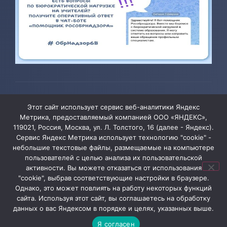
© 2026 ТОГБОУ ДО «Центр развития творчества детей и
Этот сайт использует сервис веб-аналитики Яндекс
юношества»
Метрика, предоставляемый компанией ООО «ЯНДЕКС»,
119021, Россия, Москва, ул. Л. Толстого, 16 (далее - Яндекс).
Сервис Яндекс Метрика использует технологию "cookie" -
Администрация сайта уведомляет, что информация,
небольшие текстовые файлы, размещаемые на компьютере
пользователей с целью анализа их пользовательской
содержащая персональные данные, размещена на
активности. Вы можете отказаться от использования
сайте ТОГБОУ ДО «Центр развития творчества детей
"cookie", выбрав соответствующие настройки в браузере.
и юношества» в соответствии с Федеральным
Однако, это может повлиять на работу некоторых функций
сайта. Используя этот сайт, вы соглашаетесь на обработку
законом от 27.07.2006 № 152-ФЗ «О персональных
данных о вас Яндексом в порядке и целях, указанных выше.
данных» и с согласия субъектов персональных
Я согласен