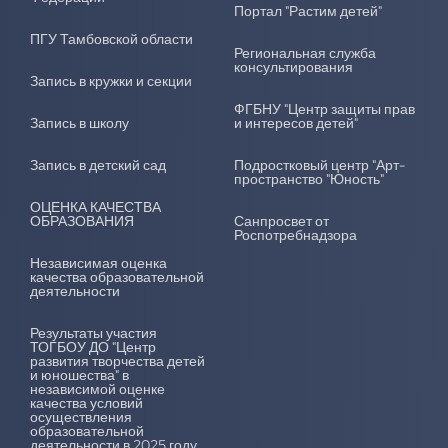
Портал "Растим детей"
ПГУ Тамбовской области
Региональная служба
консультирования
Запись в кружки и секции
ФГБНУ "Центр защиты прав
Запись в школу
и интересов детей"
Запись в детский сад
Подростковый центр "Арт-
пространство "Юность"
ОЦЕНКА КАЧЕСТВА
ОБРАЗОВАНИЯ
Санпросвет от
Роспотребнадзора
Независимая оценка
качества образовательной
деятельности
Результаты участия
ТОГБОУ ДО "Центр
развития творчества детей
и юношества" в
независимой оценке
качества условий
осуществления
образовательной
деятельности в 2025 году