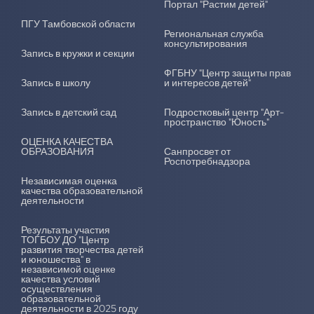
Портал "Растим детей"
ПГУ Тамбовской области
Региональная служба
консультирования
Запись в кружки и секции
ФГБНУ "Центр защиты прав
Запись в школу
и интересов детей"
Запись в детский сад
Подростковый центр "Арт-
пространство "Юность"
ОЦЕНКА КАЧЕСТВА
ОБРАЗОВАНИЯ
Санпросвет от
Роспотребнадзора
Независимая оценка
качества образовательной
деятельности
Результаты участия
ТОГБОУ ДО "Центр
развития творчества детей
и юношества" в
независимой оценке
качества условий
осуществления
образовательной
деятельности в 2025 году