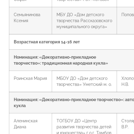
Семьянинова
МБУ ДО «Дом детского
Попов
Ксения
творчества Рассказовского
муниципального округа»
Возрастная категория 14-16 лет
Номинация: «Декоративно-прикладное
творчество»:
традиционная народная кукла»
Роинская Мария
МБОУ ДО «Дом детского
Хлопо
творчества» Уметский м. о.
Н.В.
Номинация: «Декоративно-прикладное творчество»:
авт
кукла
Аленинская
ТОГБОУ ДО «Центр
Столя
Диана
развития творчества детей
В.Р.
и юношества» г.о.г. Тамбов