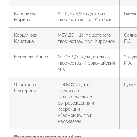
Короленко
МБУ ДО «Дом детского
Баева 
Марина
творчества» г.о.г. Котовск
Коршунова
МБУ ДО «Центр детского
Селив
Кристина
творчества» г.о.г. Кирсанов
Е.С.
Моисеева Алиса
МБОУ ДО «Дом детского
Залук
творчества» Первомайский
И.А.
м. о.
Чеботаева
ТОГБОУ «Центр
Гудума
Екатерина
психолого-
педагогического
сопровождения и
коррекции
«Гармония» г.о.г.
Рассказово