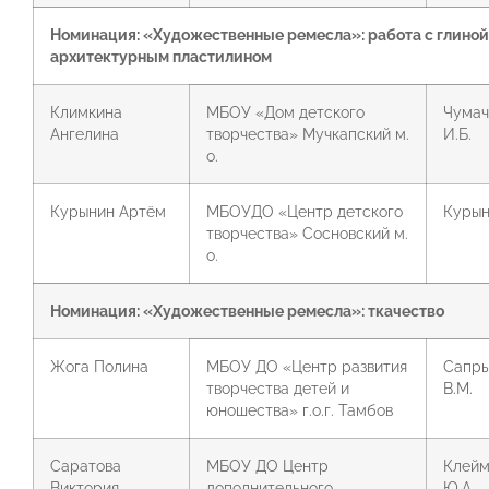
Номинация: «Художественные ремесла»: работа с глиной
архитектурным пластилином
Климкина
МБОУ «Дом детского
Чумач
Ангелина
творчества» Мучкапский м.
И.Б.
о.
Курынин Артём
МБОУДО «Центр детского
Курын
творчества» Сосновский м.
о.
Номинация: «Художественные ремесла»: ткачество
Жога Полина
МБОУ ДО «Центр развития
Сапры
творчества детей и
В.М.
юношества» г.о.г. Тамбов
Саратова
МБОУ ДО Центр
Клейм
Виктория
дополнительного
Ю.А.