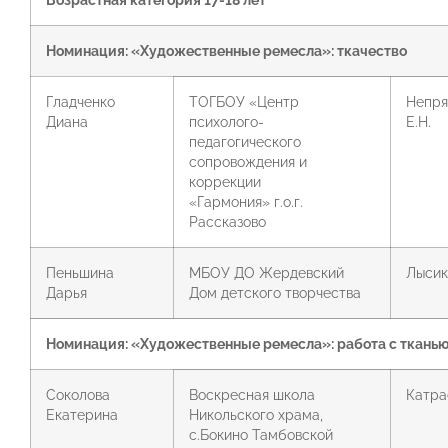
Возрастная категория 17-18 лет
Номинация: «Художественные ремесла»: ткачество
Гладченко
ТОГБОУ «Центр
Непря
Диана
психолого-
Е.Н.
педагогического
сопровождения и
коррекции
«Гармония» г.о.г.
Рассказово
Пеньшина
МБОУ ДО Жердевский
Лысик
Дарья
Дом детского творчества
Номинация: «Художественные ремесла»: работа с ткань
Соколова
Воскресная школа
Катра
Екатерина
Никольского храма,
с.Бокино Тамбовской