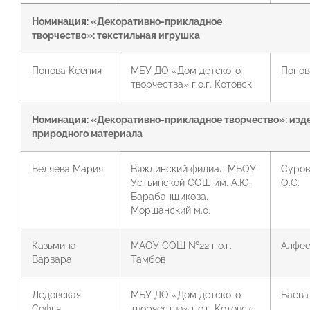
Номинация: «Декоративно-прикладное
творчество»:
текстильная игрушка
Попова Ксения
МБУ ДО «Дом детского
Попова
творчества» г.о.г. Котовск
Номинация: «Декоративно-прикладное творчество»:
изд
природного материала
Беляева Мария
Вяжлинский филиал МБОУ
Суров
Устьинской СОШ им. А.Ю.
О.С.
Барабанщикова.
Моршанский м.о.
Казьмина
МАОУ СОШ №22 г.о.г.
Алфее
Варвара
Тамбов
Ледовская
МБУ ДО «Дом детского
Баева 
Софья
творчества» г.о.г. Котовск