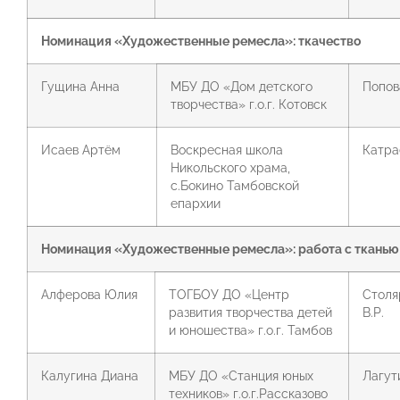
Номинация «Художественные ремесла»: ткачество
Гущина Анна
МБУ ДО «Дом детского
Попова
творчества» г.о.г. Котовск
Исаев Артём
Воскресная школа
Катра
Никольского храма,
с.Бокино Тамбовской
епархии
Номинация «Художественные ремесла»: работа с тканью
Алферова Юлия
ТОГБОУ ДО «Центр
Столя
развития творчества детей
В.Р.
и юношества» г.о.г. Тамбов
Калугина Диана
МБУ ДО «Станция юных
Лагут
техников» г.о.г.Рассказово