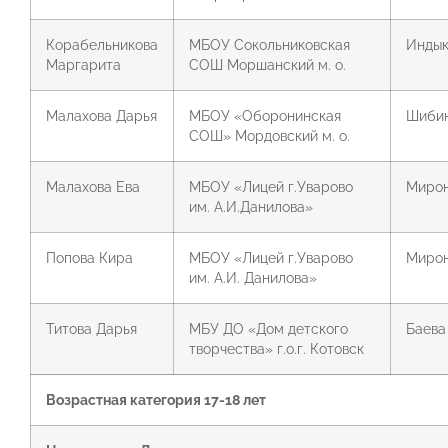
Корабельникова
МБОУ Сокольниковская
Индык
Маргарита
СОШ Моршанский м. о.
Малахова Дарья
МБОУ «Оборонинская
Шибин
СОШ» Мордовский м. о.
Малахова Ева
МБОУ «Лицей г.Уварово
Мирон
им. А.И.Данилова»
Попова Кира
МБОУ «Лицей г.Уварово
Мирон
им. А.И. Данилова»
Титова Дарья
МБУ ДО «Дом детского
Баева 
творчества» г.о.г. Котовск
Возрастная категория 17-18 лет