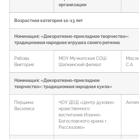
организации
Возрастная категория 10-13 лет
Номинация: «Декоративно-прикладное творчество»:
традиционная народная игрушка своего региона
Рябова
МОУ Мучкапская СОШ
Масли
Виктория
Шапкинский филиал
С.А.
Номинация: «Декоративно-прикладное
творчество»:
традиционная народная кукла»
Першина
ЧОУ ДОД «Центр духовно-
Антипо
Василиса
нравственного
воспитания Иоанно-
Богословского храма г.
Рассказово»