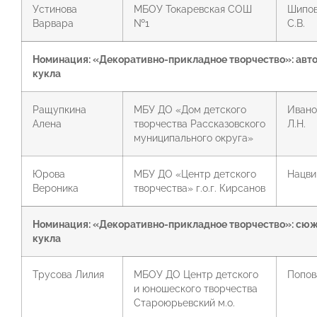
Устинова
МБОУ Токаревская СОШ
Шипов
Варвара
№1
С.В.
Номинация: «Декоративно-прикладное творчество»:
авт
кукла
Ращупкина
МБУ ДО «Дом детского
Ивано
Алена
творчества Рассказовского
Л.Н.
муниципального округа»
Юрова
МБУ ДО «Центр детского
Нацви
Вероника
творчества» г.о.г. Кирсанов
Номинация: «Декоративно-прикладное творчество»:
сюж
кукла
Трусова Лилия
МБОУ ДО Центр детского
Попов
и юношеского творчества
Староюрьевский м.о.