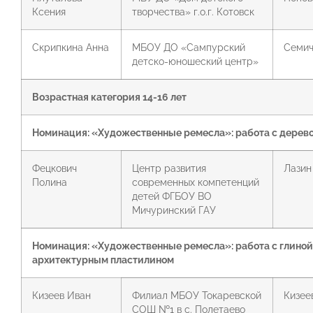
Ксения
творчества» г.о.г. Котовск
Скрипкина Анна
МБОУ ДО «Сампурский
Семич
детско-юношеский центр»
Возрастная категория 14-16 лет
Номинация: «Художественные ремесла»: работа с дерев
Фецкович
Центр развития
Лазин 
Полина
современных компетенций
детей ФГБОУ ВО
Мичуринский ГАУ
Номинация: «Художественные ремесла»: работа с глиной
архитектурным пластилином
Кизеев Иван
Филиал МБОУ Токаревской
Кизеев
СОШ №1 в с. Полетаево