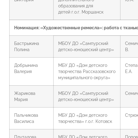
образования для
детей г.о.г. Моршанск
Номинация: «Художественные ремесла»: работа с ткань
Бастрыкина
МБОУ ДО «Сампурский
Семич
Полина
детско-юношеский центр»
В.
Добрынина
МБУ ДО «Дом детского
Степа
Валерия
творчества Рассказовского
Е.А.
муниципального округа»
Жарикова
МБОУ ДО «Сампурский
Семич
Мария
детско-юношеский центр»
Пальчикова
МБУ ДО «Дом детского
Стрюк
Василиса
творчества» г.о.г. Котовск
Плуталова
МБУ ДО «Дом детского
Попова