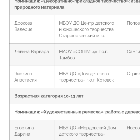
Номинация: «Декоративно-прикладное творчество»:
изд
природного материала
Дрокова
МБОУ ДО Центр детского
Попова
Валерия
и юношеского творчества
Староюрьевский м. о.
Левина Варвара
МАОУ «СОШ№ 4» г.о.г.
Самги
Тамбов
Чиркина
МБУ ДО «Дом детского
Стрюк
Анастасия
творчества» г.о.г. Котовск
Возрастная категория 10-13 лет
Номинация: «Художественные ремесла»: работа с дерев
Егоркина
МБУ ДО «Мордовский Дом
Носова
Дарина
детского творчества»