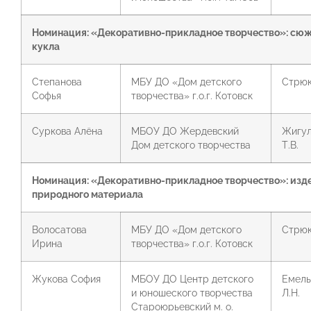
Номинация: «Декоративно-прикладное творчество»:
сюж
кукла
Степанова
МБУ ДО «Дом детского
Стрюк
Софья
творчества» г.о.г. Котовск
Суркова Алёна
МБОУ ДО Жердевский
Жигул
Дом детского творчества
Т.В.
Номинация: «Декоративно-прикладное творчество»:
изд
природного материала
Волосатова
МБУ ДО «Дом детского
Стрюк
Ирина
творчества» г.о.г. Котовск
Жукова София
МБОУ ДО Центр детского
Емель
и юношеского творчества
Л.Н.
Староюрьевский м. о.