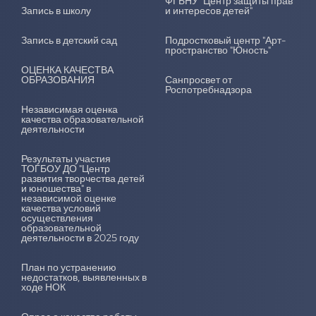
ФГБНУ "Центр защиты прав
Запись в школу
и интересов детей"
Запись в детский сад
Подростковый центр "Арт-
пространство "Юность"
ОЦЕНКА КАЧЕСТВА
ОБРАЗОВАНИЯ
Санпросвет от
Роспотребнадзора
Независимая оценка
качества образовательной
деятельности
Результаты участия
ТОГБОУ ДО "Центр
развития творчества детей
и юношества" в
независимой оценке
качества условий
осуществления
образовательной
деятельности в 2025 году
План по устранению
недостатков, выявленных в
ходе НОК