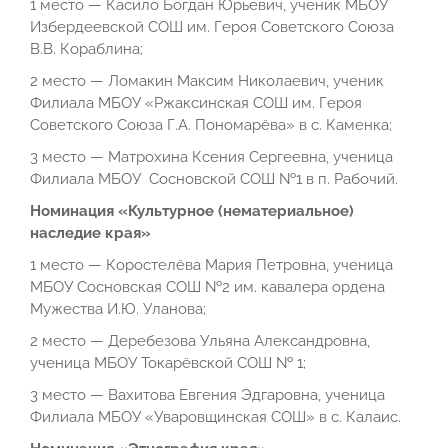
1 место — Касило Богдан Юрьевич, ученик МБОУ
Избердеевской СОШ им. Героя Советского Союза
В.В. Кораблина;
2 место — Ломакин Максим Николаевич, ученик
Филиала МБОУ «Ржаксинская СОШ им. Героя
Советского Союза Г.А. Пономарёва» в с. Каменка;
3 место — Матрохина Ксения Сергеевна, ученица
Филиала МБОУ Сосновской СОШ №1 в п. Рабочий.
Номинация «Культурное (нематериальное)
наследие края»
1 место — Коростелёва Мария Петровна, ученица
МБОУ Сосновская СОШ №2 им. кавалера ордена
Мужества И.Ю. Уланова;
2 место — Деребезова Ульяна Александровна,
ученица МБОУ Токарёвской СОШ № 1;
3 место — Вахитова Евгения Эдгаровна, ученица
Филиала МБОУ «Уваровщинская СОШ» в с. Калаис.