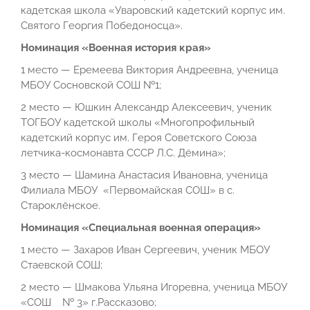
кадетская школа «Уваровский кадетский корпус им.
Святого Георгия Победоносца».
Номинация «Военная история края»
1 место — Еремеева Виктория Андреевна, ученица
МБОУ Сосновской СОШ №1;
2 место — Юшкин Александр Алексеевич, ученик
ТОГБОУ кадетской школы «Многопрофильный
кадетский корпус им. Героя Советского Союза
летчика-космонавта СССР Л.С. Дёмина»;
3 место — Шамина Анастасия Ивановна, ученица
Филиала МБОУ «Первомайская СОШ» в с.
Староклёнское.
Номинация «Специальная военная операция»
1 место — Захаров Иван Сергеевич, ученик МБОУ
Стаевской СОШ;
2 место — Шмакова Ульяна Игоревна, ученица МБОУ
«СОШ № 3» г.Рассказово;