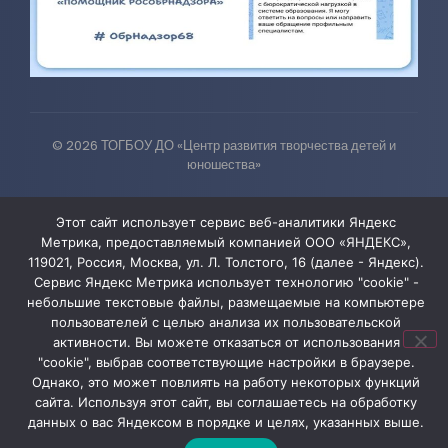
© 2026 ТОГБОУ ДО «Центр развития творчества детей и
юношества»
Этот сайт использует сервис веб-аналитики Яндекс
Администрация сайта уведомляет, что информация,
Метрика, предоставляемый компанией ООО «ЯНДЕКС»,
119021, Россия, Москва, ул. Л. Толстого, 16 (далее - Яндекс).
содержащая персональные данные, размещена на
Сервис Яндекс Метрика использует технологию "cookie" -
сайте ТОГБОУ ДО «Центр развития творчества детей
небольшие текстовые файлы, размещаемые на компьютере
и юношества» в соответствии с Федеральным
пользователей с целью анализа их пользовательской
активности. Вы можете отказаться от использования
законом от 27.07.2006 № 152-ФЗ «О персональных
"cookie", выбрав соответствующие настройки в браузере.
данных» и с согласия субъектов персональных
Однако, это может повлиять на работу некоторых функций
данных
сайта. Используя этот сайт, вы соглашаетесь на обработку
данных о вас Яндексом в порядке и целях, указанных выше.