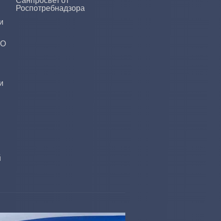
Санпросвет от
Роспотребнадзора
и
ДО
и
й