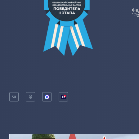
Фе
"Р