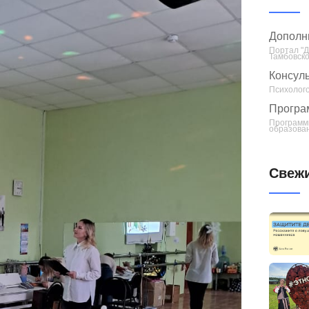
Дополн
Портал "
Тамбовско
Консуль
Психолого
Програ
Программ
образован
Свежи