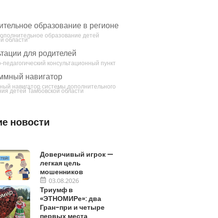
ительное образование в регионе
Дополнительное образование детей
й области"
тации для родителей
-педагогический консультационный пункт
ммный навигатор
ный навигатор системы дополнительного
ия детей Тамбовской области
е новости
Доверчивый игрок —
легкая цель
мошенников
03.08.2026
Триумф в
«ЭТНОМИРе»: два
Гран-при и четыре
первых места