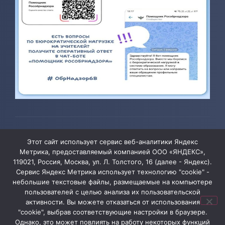
© 2026 ТОГБОУ ДО «Центр развития творчества детей и
Этот сайт использует сервис веб-аналитики Яндекс
юношества»
Метрика, предоставляемый компанией ООО «ЯНДЕКС»,
119021, Россия, Москва, ул. Л. Толстого, 16 (далее - Яндекс).
Сервис Яндекс Метрика использует технологию "cookie" -
Администрация сайта уведомляет, что информация,
небольшие текстовые файлы, размещаемые на компьютере
пользователей с целью анализа их пользовательской
содержащая персональные данные, размещена на
активности. Вы можете отказаться от использования
сайте ТОГБОУ ДО «Центр развития творчества детей
"cookie", выбрав соответствующие настройки в браузере.
и юношества» в соответствии с Федеральным
Однако, это может повлиять на работу некоторых функций