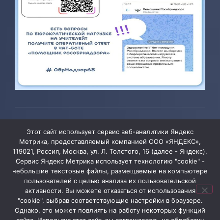
© 2026 ТОГБОУ ДО «Центр развития творчества детей и
Этот сайт использует сервис веб-аналитики Яндекс
юношества»
Метрика, предоставляемый компанией ООО «ЯНДЕКС»,
119021, Россия, Москва, ул. Л. Толстого, 16 (далее - Яндекс).
Сервис Яндекс Метрика использует технологию "cookie" -
Администрация сайта уведомляет, что информация,
небольшие текстовые файлы, размещаемые на компьютере
содержащая персональные данные, размещена на
пользователей с целью анализа их пользовательской
активности. Вы можете отказаться от использования
сайте ТОГБОУ ДО «Центр развития творчества детей
"cookie", выбрав соответствующие настройки в браузере.
и юношества» в соответствии с Федеральным
Однако, это может повлиять на работу некоторых функций