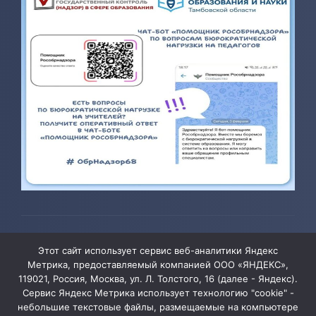
© 2026 ТОГБОУ ДО «Центр развития творчества детей и
Этот сайт использует сервис веб-аналитики Яндекс
юношества»
Метрика, предоставляемый компанией ООО «ЯНДЕКС»,
119021, Россия, Москва, ул. Л. Толстого, 16 (далее - Яндекс).
Сервис Яндекс Метрика использует технологию "cookie" -
Администрация сайта уведомляет, что информация,
небольшие текстовые файлы, размещаемые на компьютере