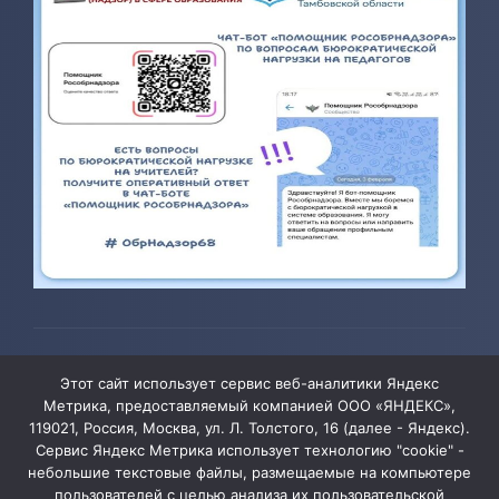
© 2026 ТОГБОУ ДО «Центр развития творчества детей и
Этот сайт использует сервис веб-аналитики Яндекс
юношества»
Метрика, предоставляемый компанией ООО «ЯНДЕКС»,
119021, Россия, Москва, ул. Л. Толстого, 16 (далее - Яндекс).
Сервис Яндекс Метрика использует технологию "cookie" -
Администрация сайта уведомляет, что информация,
небольшие текстовые файлы, размещаемые на компьютере
пользователей с целью анализа их пользовательской
содержащая персональные данные, размещена на